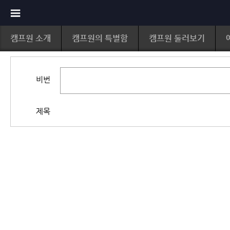
캠프원 소개
캠프원의 특별함
캠프원 둘러보기
비번
제목